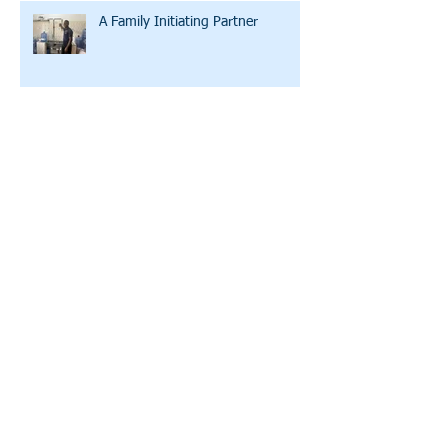
A Family Initiating Partner
Clean Water U: Bicycles, Training
Wheels, and WD-40
Water and the Word: Lazy Susan
A Story of Hope and Affirmation