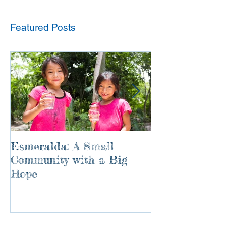
Featured Posts
Esmeralda: A Small
River of Life
Community with a Big
Hope